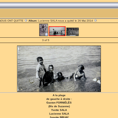
 NOUS ONT QUITTE
Album:
Lucienne SALA nous a quitté le 26 Mai 2014
3 of 5
A la plage
de gauche à droite :
Gaston FORNIÉLÈS
(fils de Suzanne)
Yvette SALA
Lucienne SALA
Josette BRUAY