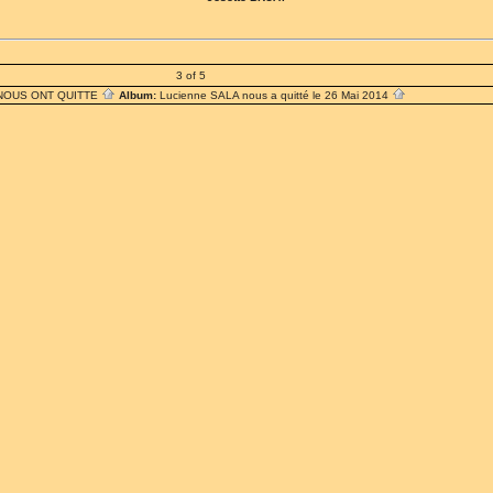
3 of 5
 NOUS ONT QUITTE
Album:
Lucienne SALA nous a quitté le 26 Mai 2014