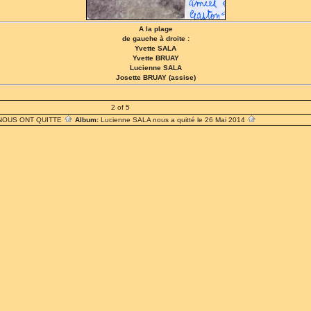
A la plage
de gauche à droite :
Yvette SALA
Yvette BRUAY
Lucienne SALA
Josette BRUAY (assise)
2 of 5
 NOUS ONT QUITTE
Album:
Lucienne SALA nous a quitté le 26 Mai 2014