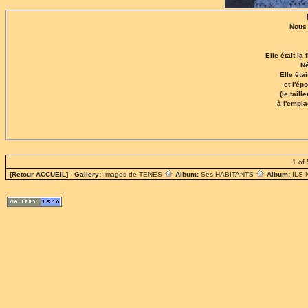
Nous 
Elle était l
Né
Elle éta
et l'é
(le taill
à l'empl
1 of 
[Retour ACCUEIL]
- Gallery:
Images de TENES
Album:
Ses HABITANTS
Album:
ILS