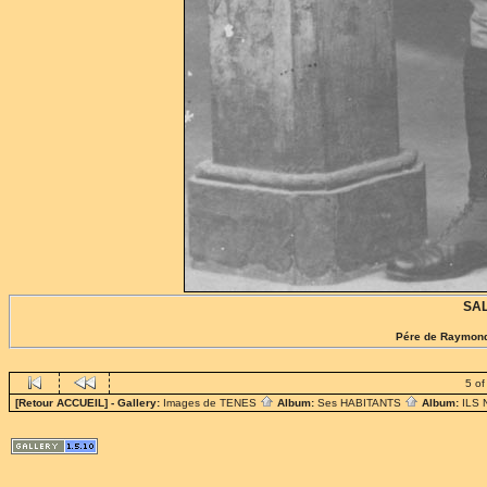
SAL
Pére de Raymond,
5 of
[Retour ACCUEIL]
- Gallery:
Images de TENES
Album:
Ses HABITANTS
Album:
ILS