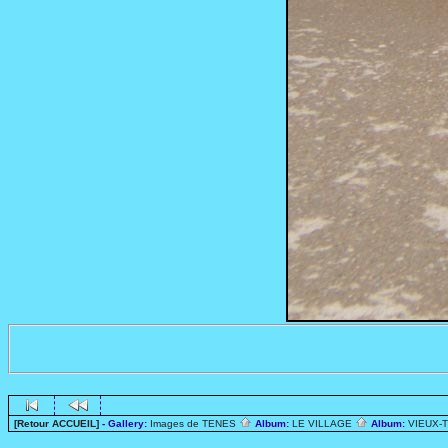
[Retour ACCUEIL]
- Gallery:
Images de TENES
Album:
LE VILLAGE
Album:
VIEUX-