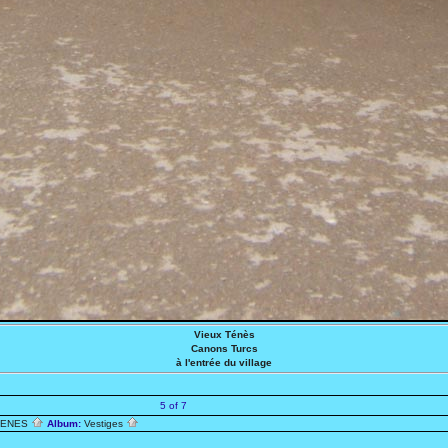
Vieux Ténès
Canons Turcs
à l'entrée du village
5 of 7
TENES
Album:
Vestiges