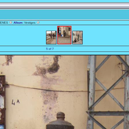
TENES
Album:
Vestiges
5 of 7