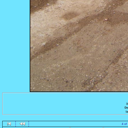
à
De
l
4 of