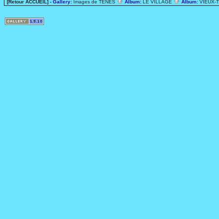
[Retour ACCUEIL]
- Gallery:
Images de TENES
Album:
LE VILLAGE
Album:
VIEUX-