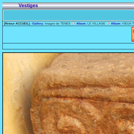
Vestiges
[Retour ACCUEIL]
- Gallery:
Images de TENES
Album:
LE VILLAGE
Album:
VIEUX-