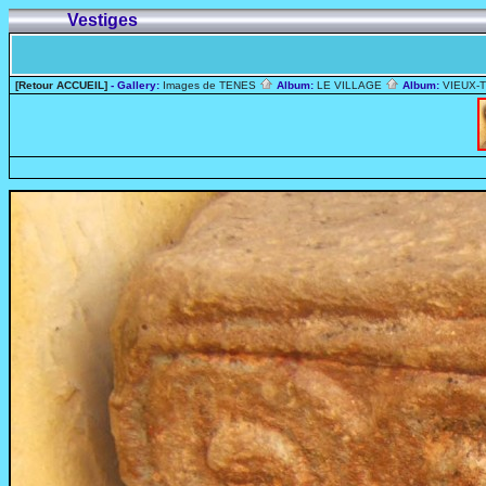
Vestiges
[Retour ACCUEIL]
- Gallery:
Images de TENES
Album:
LE VILLAGE
Album:
VIEUX-