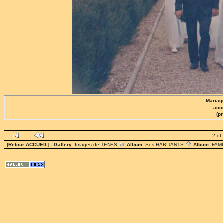
Mariag
acc
(p
2 of
[Retour ACCUEIL]
- Gallery:
Images de TENES
Album:
Ses HABITANTS
Album:
FAM