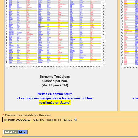
Surnoms Ténèsiens
Classés par nom
(Maj 10 juin 2014)
----
Mettez en commentaire
- Les prénoms manquants ou les surnoms oubliés
- L
(surlignés en Jaune)
*
Comments available for this item.
[Retour ACCUEIL]
- Gallery:
Images de TENES