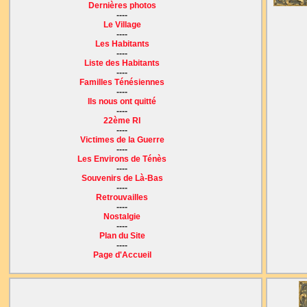
Dernières photos
----
Le Village
----
Les Habitants
----
Liste des Habitants
----
Familles Ténésiennes
----
Ils nous ont quitté
----
22ème RI
----
Victimes de la Guerre
----
Les Environs de Ténès
----
Souvenirs de Là-Bas
----
Retrouvailles
----
Nostalgie
----
Plan du Site
----
Page d'Accueil