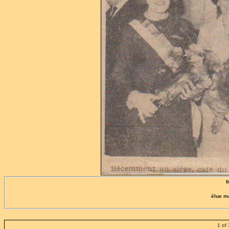
M
élue m
1 of 