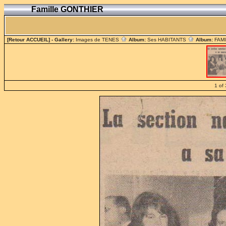
Famille GONTHIER
[Retour ACCUEIL]
- Gallery:
Images de TENES
Album:
Ses HABITANTS
Album:
FAM
1 of 