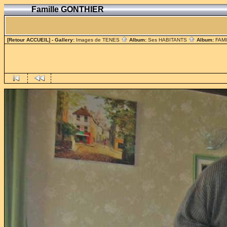
Famille GONTHIER
[Retour ACCUEIL]
- Gallery:
Images de TENES
Album:
Ses HABITANTS
Album:
FAM