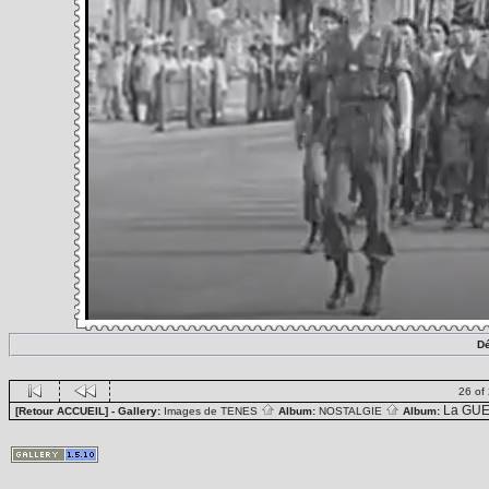
Dé
26 of
La GUE
[Retour ACCUEIL]
- Gallery:
Images de TENES
Album:
NOSTALGIE
Album: