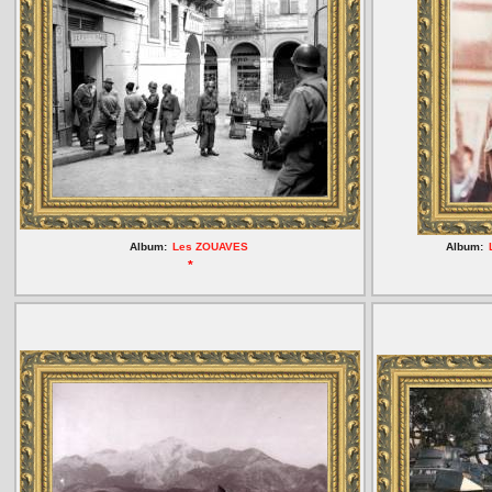
Album:
Les ZOUAVES
Album:
*