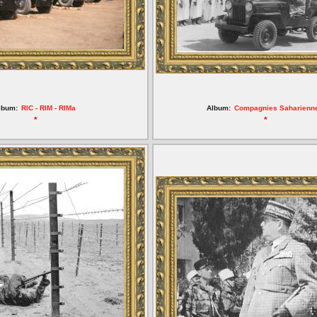
lbum:
RIC - RIM - RIMa
Album:
Compagnies Saharienn
*
*