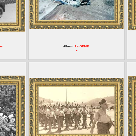
es
Album:
Le GENIE
*