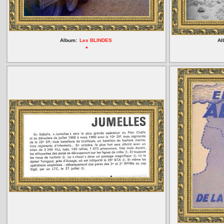
Album:
Les BLINDES
Al
*