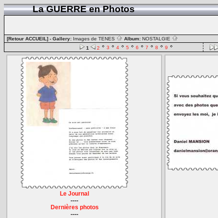
La GUERRE en Photos
[Retour ACCUEIL]
- Gallery:
Images de TENES
Album:
NOSTALGIE
3
4
5
6
7
8
9
1
2
Le Journal
----
Dernières photos
----