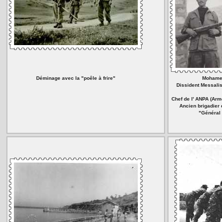
Déminage avec la "poêle à frire"
Mohame
Dissident Messalis
Chef de l' ANPA (Arm
Ancien brigadier 
"Général 