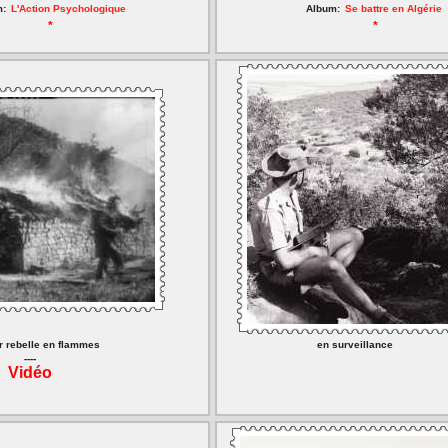
m:
L'Action Psychologique
Album:
Se battre en Algérie
*
*
r rebelle en flammes
en surveillance
----
Vidéo