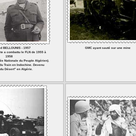
d BELLOUNIS - 1957
GMC ayant sauté sur une mine
te a combattu le FLN de 1955 à
1958
ée Nationale du Peuple Algérien).
du Train en Indochine. Devenu
du Désert" en Algérie.