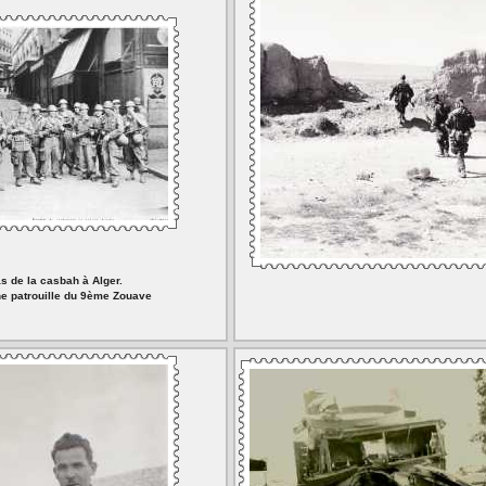
as de la casbah à Alger.
e patrouille du 9ème Zouave