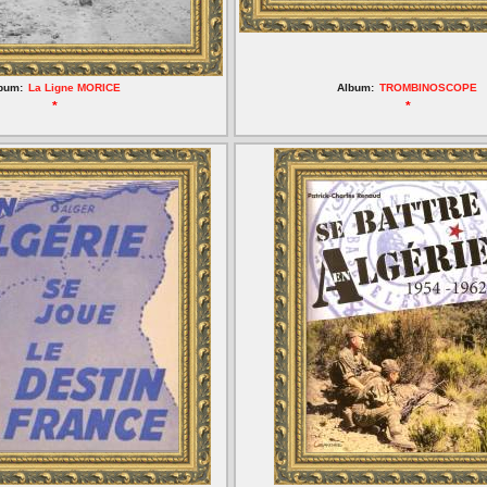
bum:
La Ligne MORICE
Album:
TROMBINOSCOPE
*
*