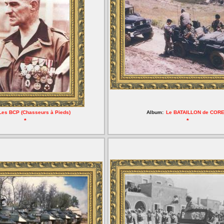
Les BCP (Chasseurs à Pieds)
Album:
Le BATAILLON de COR
*
*