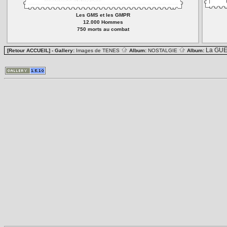
Les GMS et les GMPR
12.000 Hommes
750 morts au combat
La GUE
[Retour ACCUEIL]
- Gallery:
Images de TENES
Album:
NOSTALGIE
Album: