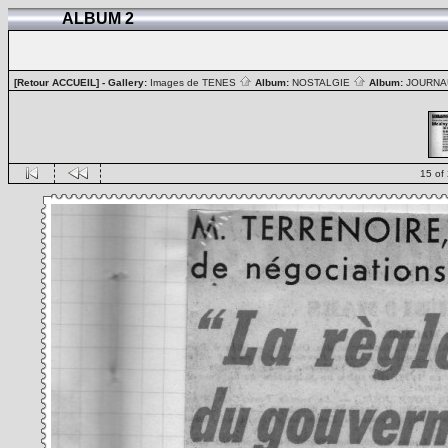
ALBUM 2
[Retour ACCUEIL]
- Gallery:
Images de TENES
Album:
NOSTALGIE
Album:
JOURN
15 of