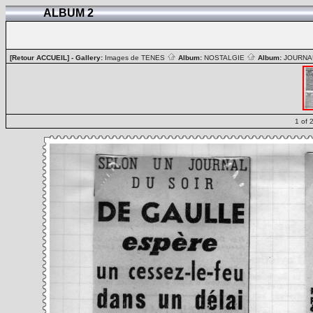
ALBUM 2
[Retour ACCUEIL]
- Gallery:
Images de TENES
Album:
NOSTALGIE
Album:
JOURN
1 of 