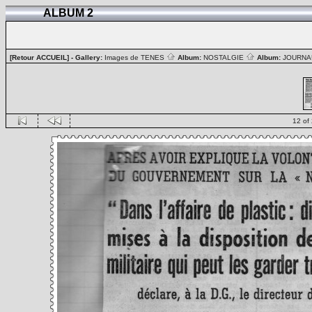
ALBUM 2
[Retour ACCUEIL]
- Gallery:
Images de TENES
Album:
NOSTALGIE
Album:
JOURN
12 of