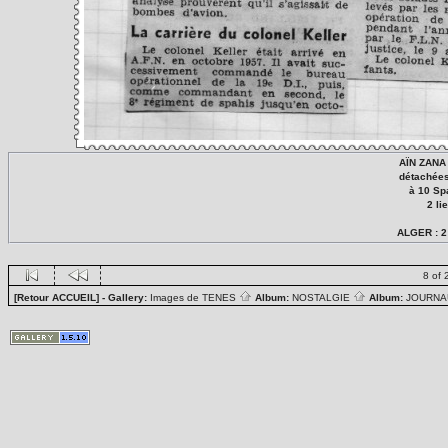
AÏN ZANA 
détachées
à 10 Sp
2 li
ALGER : 2 
8 of 
[Retour ACCUEIL]
- Gallery:
Images de TENES
Album:
NOSTALGIE
Album:
JOURN