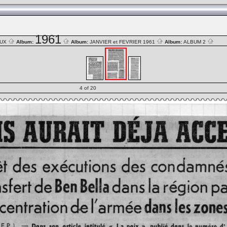
1961
AUX
Album:
Album:
JANVIER et FEVRIER 1961
Album:
ALBUM 2
4 of 20