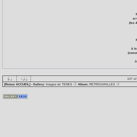
et
(les 
à l
(soeu
J
107 of
[Retour ACCUEIL]
- Gallery:
Images de TENES
Album:
RETROUVAILLES