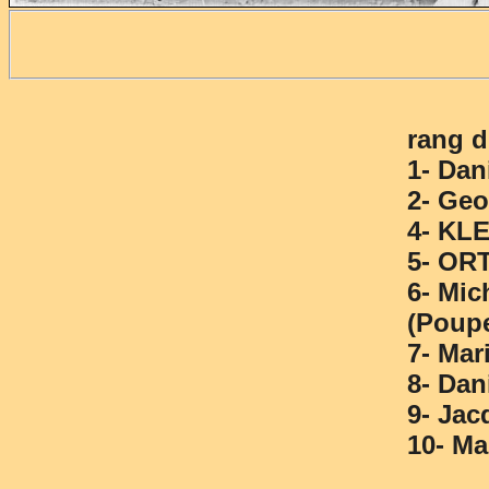
rang d
1- Dan
2- Ge
4- KL
5- OR
6- Mi
(Poupe
7- Ma
8- Dan
9- Ja
10- Ma