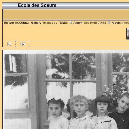
Ecole des Soeurs
[Retour ACCUEIL]
- Gallery:
Images de TENES
Album:
Ses HABITANTS
Album:
Phot