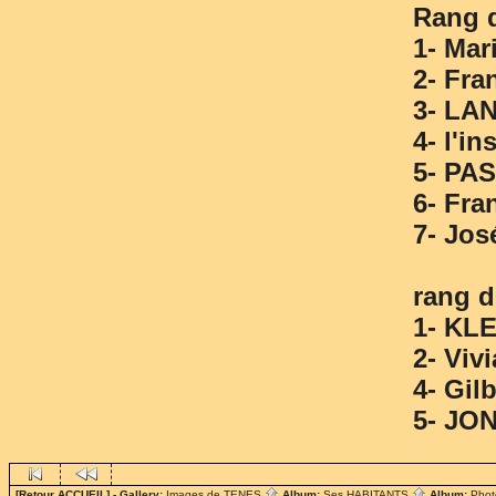
Rang d
1- Ma
2- Fr
3- LA
4- l'i
5- PA
6- Fr
7- Jo
rang d
1- KL
2- Vi
4- Gi
5- JO
[Retour ACCUEIL]
- Gallery:
Images de TENES
Album:
Ses HABITANTS
Album:
Phot