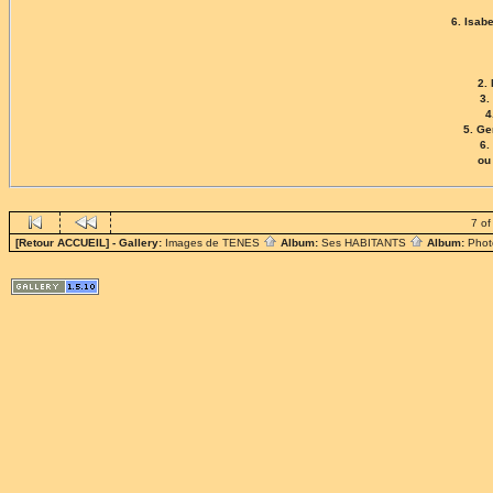
6. Isab
2.
3.
4
5. G
6.
ou
7 of
[Retour ACCUEIL]
- Gallery:
Images de TENES
Album:
Ses HABITANTS
Album:
Phot