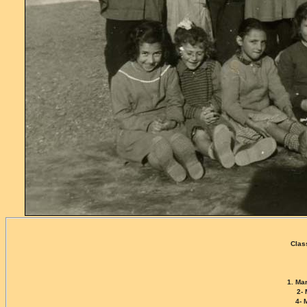
Clas
1. Ma
2-
4- 