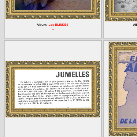
Album:
Les BLINDES
Al
*