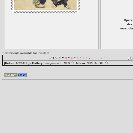
Opérat
des 
vers Ich
*
Comments available for this item.
3
4
5
6
7
8
9
1
2
[Retour ACCUEIL]
- Gallery:
Images de TENES
Album:
NOSTALGIE