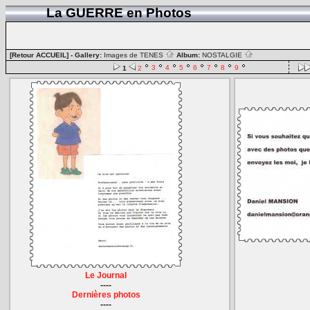
La GUERRE en Photos
[Retour ACCUEIL]
- Gallery:
Images de TENES
Album:
NOSTALGIE
3
4
5
6
7
8
9
1
2
Le Journal
----
Dernières photos
----