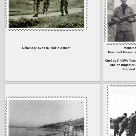
Déminage avec la "poêle à frire"
Mohame
Dissident Messalis
Chef de l' ANPA (Arm
Ancien brigadier 
"Général 