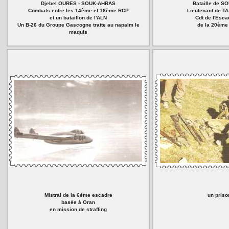
Djebel OURES - SOUK-AHRAS
Bataille de 
Combats entre les 14ème et 18ème RCP
Lieutenant de T
et un bataillon de l'ALN
Cdt de l'Escad
Un B-26 du Groupe Gascogne traite au napalm le
de la 20ème
maquis
Mistral de la 6ème escadre
un priso
basée à Oran
en mission de straffing