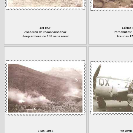
1er RCP
14ème 
escadron de reconnaissance
Parachutist
Jeep armées de 106 sans recul
tireur au F
3 Mai 1958
fin Avril