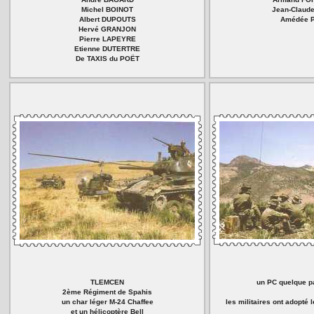
Michel BOINOT
Jean-Claud
Albert DUPOUTS
Amédée 
Hervé GRANJON
Pierre LAPEYRE
Etienne DUTERTRE
De TAXIS du POËT
TLEMCEN
un PC quelque p
2ème Régiment de Spahis
un char léger M-24 Chaffee
les militaires ont adopté
et un hélicoptère Bell