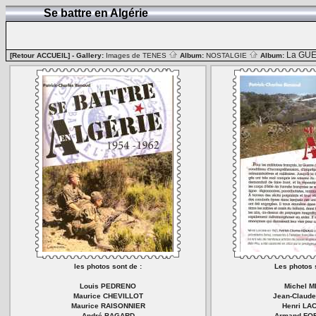
Se battre en Algérie
La GUE
[Retour ACCUEIL]
- Gallery:
Images de TENES
Album:
NOSTALGIE
Album:
les photos sont de :
Les photos s
Louis PEDRENO
Michel 
Maurice CHEVILLOT
Jean-Claud
Maurice RAISONNIER
Henri LA
André BAGARD
Armand FO