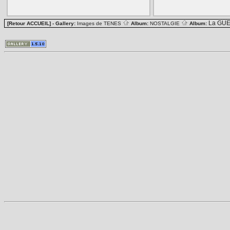
La GUE
[Retour ACCUEIL]
- Gallery:
Images de TENES
Album:
NOSTALGIE
Album: