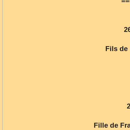
==
2
Fils d
Fille de F