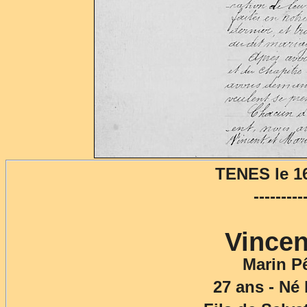
TENES le 16
---------
Vince
Marin P
27 ans - Né