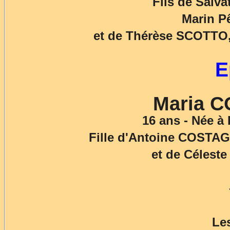
Fils de Salv
Marin P
et de Thérèse SCOTTO,
E
Maria 
16 ans - Née à
Fille d'Antoine COSTA
et de Célest
Le