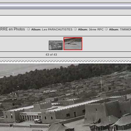
RRE en Photos
Album:
Les PARACHUTISTES
Album:
3ème RPC
Album:
TIMIMO
43 of 43