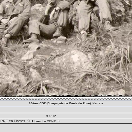
69ème CGZ (Compagnie de Génie de Zone), Kerrata
9 of 12
RRE en Photos
Album:
Le GENIE