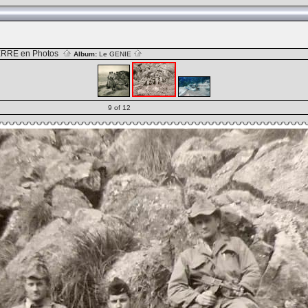
RRE en Photos
Album:
Le GENIE
9 of 12