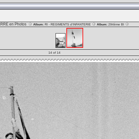
RRE en Photos
Album:
RI - REGIMENTS d'INFANTERIE
Album:
294ème BI
14 of 14