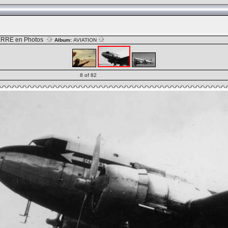
RRE en Photos
Album:
AVIATION
8 of 82