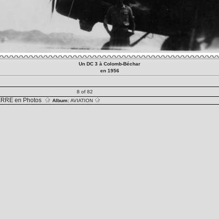
Un DC 3 à Colomb-Béchar
en 1956
8 of 82
RRE en Photos
Album:
AVIATION