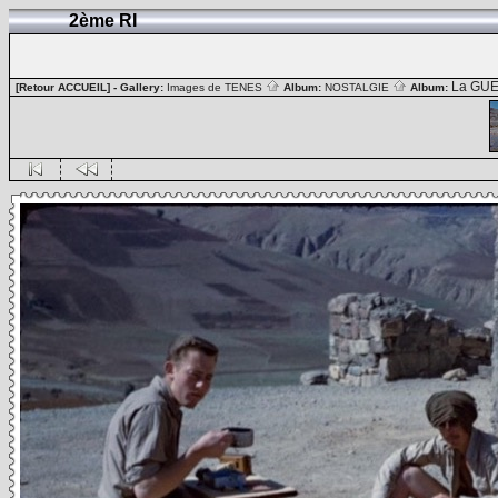
2ème RI
La GUE
[Retour ACCUEIL]
- Gallery:
Images de TENES
Album:
NOSTALGIE
Album: