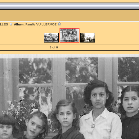
ILLES
Album:
Famille VUILLERMOZ
3 of 6