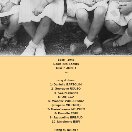
1948 - 1949
Ecole des Soeurs
Gisèle JONET
---
rang du haut:
1- Danielle BARTOLINI
2- Georgette ROUSO
4- KLEIN Jeanne
5- ORTEGA
6- Michelle VUILLERMOZ
(Poupette VILL'MOT)
7- Marie-Jeanne MEUNIER
8- Danielle ESPI
9- Jacqueline BREAUD
10- Marcienne ESPI
Rang du milieu :