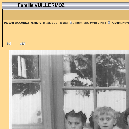
Famille VUILLERMOZ
[Retour ACCUEIL]
- Gallery:
Images de TENES
Album:
Ses HABITANTS
Album:
FAM