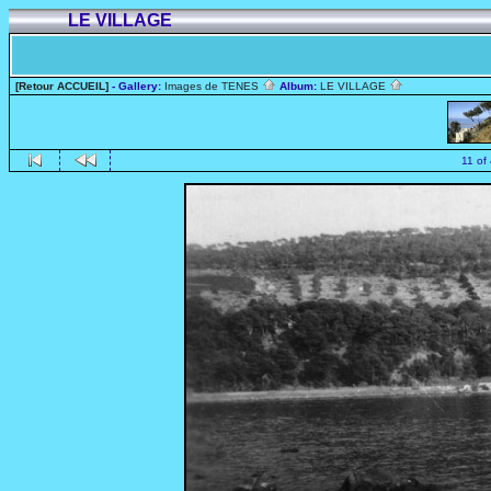
LE VILLAGE
[Retour ACCUEIL]
- Gallery:
Images de TENES
Album:
LE VILLAGE
11 of