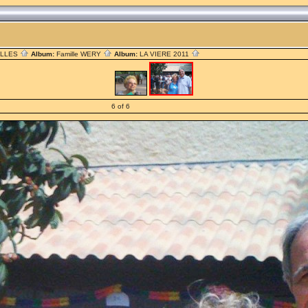
ILLES
Album:
Famille WERY
Album:
LA VIERE 2011
6 of 6