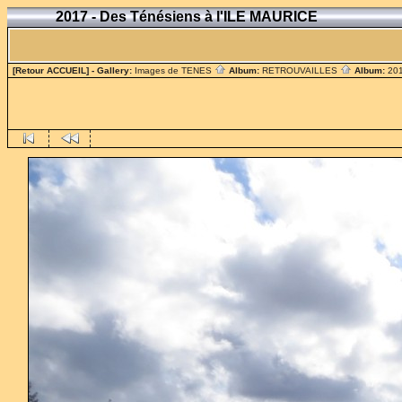
2017 - Des Ténésiens à l'ILE MAURICE
[Retour ACCUEIL]
- Gallery:
Images de TENES
Album:
RETROUVAILLES
Album:
201