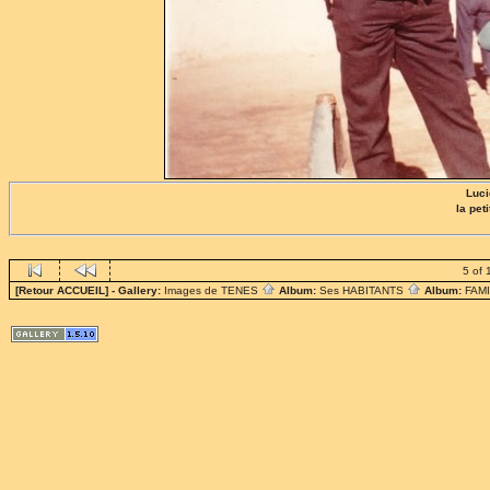
Luci
la pet
5 of 
[Retour ACCUEIL]
- Gallery:
Images de TENES
Album:
Ses HABITANTS
Album:
FAM