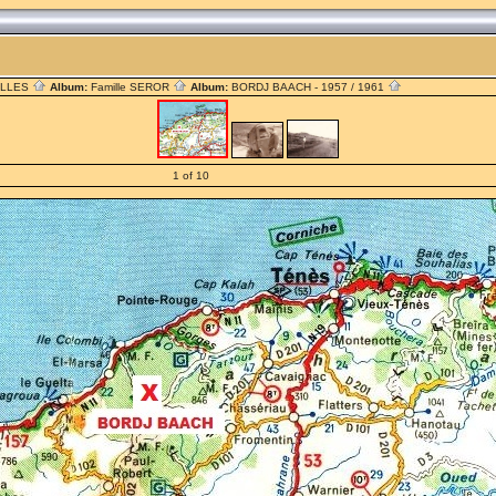
ILLES
Album:
Famille SEROR
Album:
BORDJ BAACH - 1957 / 1961
1 of 10