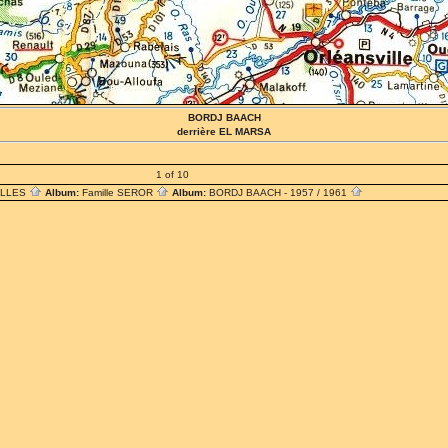
BORDJ BAACH
derrière EL MARSA
1 of 10
ILLES
Album:
Famille SEROR
Album:
BORDJ BAACH - 1957 / 1961