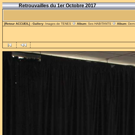
Retrouvailles du 1er Octobre 2017
[Retour ACCUEIL]
- Gallery:
Images de TENES
Album:
Ses HABITANTS
Album:
Dern