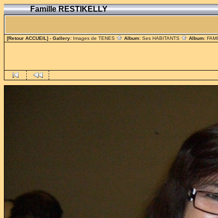
Famille RESTIKELLY
[Retour ACCUEIL]
- Gallery:
Images de TENES
Album:
Ses HABITANTS
Album:
FAM