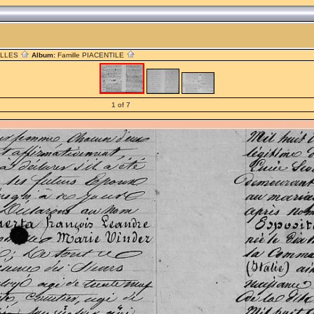
ILLES
Album:
Famille PIACENTILE
1 of 7