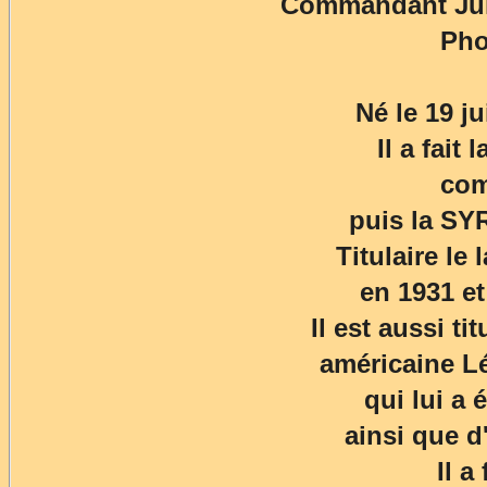
Commandant Jul
Pho
Né le 19 j
Il a fait
com
puis la SY
Titulaire le
en 1931 e
Il est aussi ti
américaine L
qui lui a 
ainsi que d
Il a