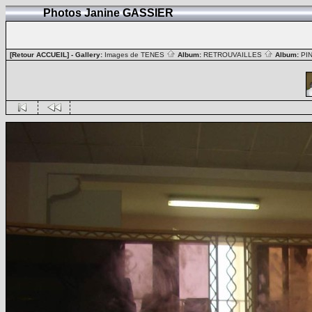
Photos Janine GASSIER
[Retour ACCUEIL]
- Gallery:
Images de TENES
Album:
RETROUVAILLES
Album:
PI