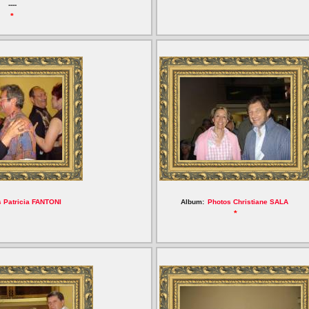
----
*
 Patricia FANTONI
Album:
Photos Christiane SALA
*