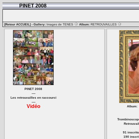
PINET 2008
[Retour ACCUEIL]
- Gallery:
Images de TENES
Album:
RETROUVAILLES
PINET 2008
----
Les retrouvailles en raccourci
----
Vidéo
Album:
Trombinoscope
Retrouvai
91 inscrit
190 inscr