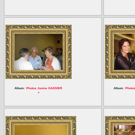
Album:
Photos Janine GASSIER
Album:
Photos
*