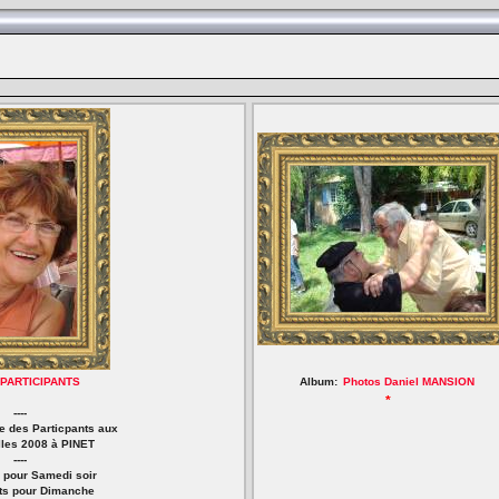
PARTICIPANTS
Album:
Photos Daniel MANSION
*
----
 des Particpants aux
lles 2008 à PINET
----
s pour Samedi soir
its pour Dimanche