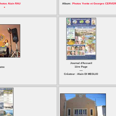
hotos Alain RAU
Album:
Photos Yvette et Georges CERVE
*
Journal d'Accueil
1ère Page
stre
----
Créateur : Alain DI MEGLIO