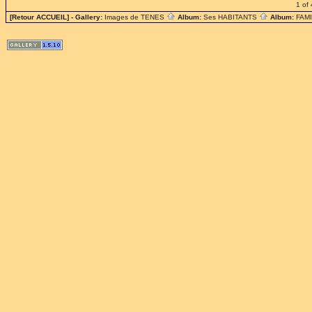
1 of 
[Retour ACCUEIL]
- Gallery:
Images de TENES
Album:
Ses HABITANTS
Album:
FAM