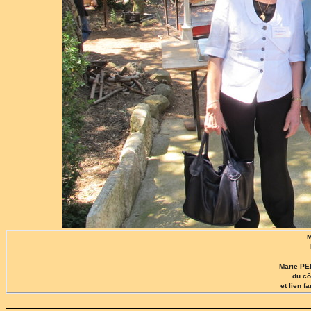
M
Marie PE
du c
et lien 