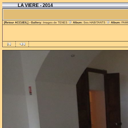
LA VIERE - 2014
[Retour ACCUEIL]
- Gallery:
Images de TENES
Album:
Ses HABITANTS
Album:
FAM