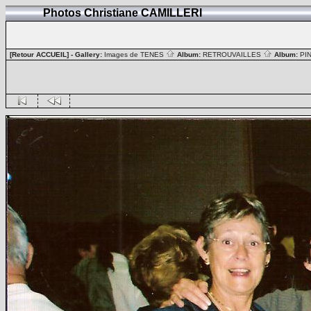
Photos Christiane CAMILLERI
[Retour ACCUEIL]
- Gallery:
Images de TENES
Album:
RETROUVAILLES
Album:
PI