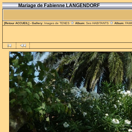
Mariage de Fabienne LANGENDORF
[Retour ACCUEIL]
- Gallery:
Images de TENES
Album:
Ses HABITANTS
Album:
FAM