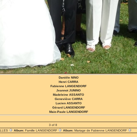
Danièle NINO
Henri CARRA
Fabienne LANGENDORF
Jeannot JUNINO
Madeleine ASSANTO
Geneviève CARRA
Lucien ASSANTO
Gérard LANGENDORF
Maie-Paule LANGENDORF
3 of 8
ILLES
Album:
Famille LANGENDORF
Album:
Mariage de Fabienne LANGENDORF