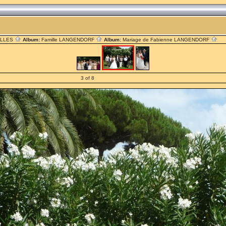
ILLES
Album:
Famille LANGENDORF
Album:
Mariage de Fabienne LANGENDORF
3 of 8