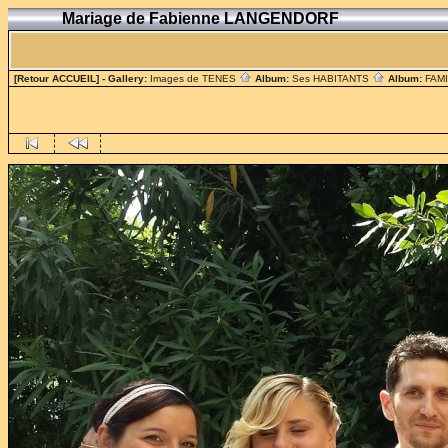
Mariage de Fabienne LANGENDORF
[Retour ACCUEIL]
- Gallery:
Images de TENES
Album:
Ses HABITANTS
Album:
FAM