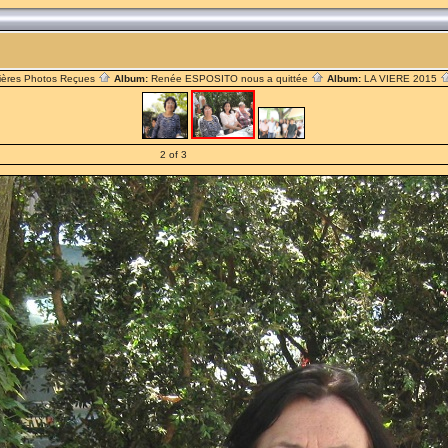
ières Photos Reçues
Album:
Renée ESPOSITO nous a quittée
Album:
LA VIERE 2015
2 of 3